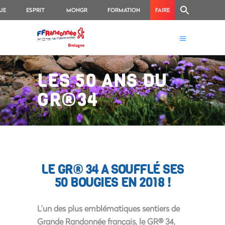
UE
ESPRIT
MONGR
FORMATION
FAIRE
RANDO
UN
DON
LES 50 ANS DU
GR®34
LE GR® 34 A SOUFFLÉ SES
50 BOUGIES EN 2018 !
L’un des plus emblématiques sentiers de
Grande Randonnée français, le GR® 34,