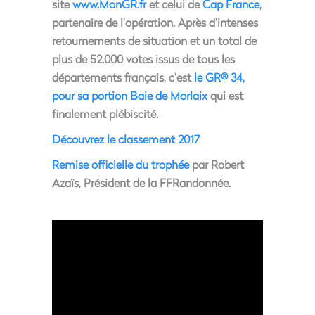
site
www.MonGR.fr
et celui de
Cap France
,
partenaire de l’opération. Après d’intenses
retournements de situation et un total de
plus de 52.000 votes issus de tous les
départements français, c’est
le GR® 34,
pour sa portion Baie de Morlaix
qui est
finalement plébiscité.
Découvrez le classement 2017
Remise officielle du trophée
par Robert
Azaïs, Président de la FFRandonnée.