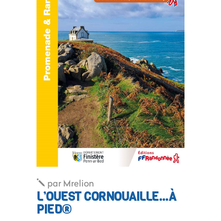
par
Mrelion
L’OUEST CORNOUAILLE…À
PIED®