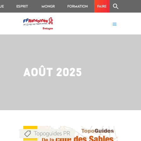
UE
ESPRIT
MONGR
FORMATION
FAIRE
RANDO
UN
DON
AOÛT 2025
Topoguides PR