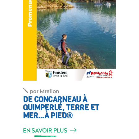
par
Mrelion
DE CONCARNEAU À
QUIMPERLÉ, TERRE ET
MER…À PIED®
EN SAVOIR PLUS