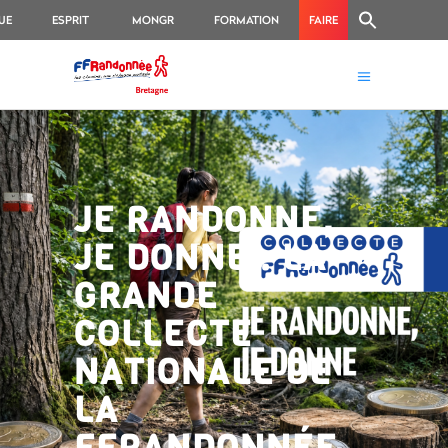
UE
ESPRIT
MONGR
FORMATION
FAIRE
RANDO
UN
DON
JE RANDONNE,
JE DONNE : LA
GRANDE
COLLECTE
NATIONALE DE
LA